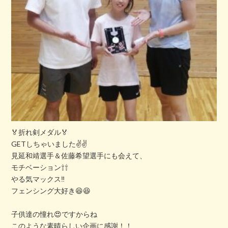
🏅折れ剣メダル🏅
GETしちゃいました✌✌
見延和靖選手＆佐藤希望選手にも会えて、
モチベーション⇧⇧
やる気マックス‼️
フェンシング大好き😆😆
子供達の憧れ😍ですからね
このような素晴らしい企画に感謝！！